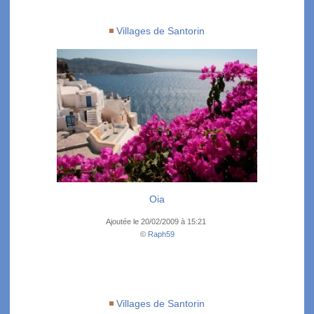
Villages de Santorin
Oia
Ajoutée le 20/02/2009 à 15:21
©
Raph59
Villages de Santorin