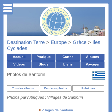
Destination Terre
>
Europe
>
Grèce
>
Iles
Cyclades
Accueil
Pratique
Cartes
Albums
Videos
Blogs
Liens
Voyager
Photos de Santorin
Tous les albums
Dernières photos
Rubriques
Photos par rubriques : Villages de Santorin
Villages de Santorin