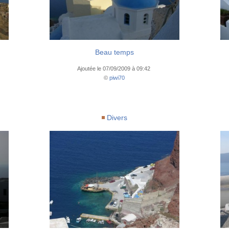
Beau temps
Ajoutée le 07/09/2009 à 09:42
©
piwi70
Divers