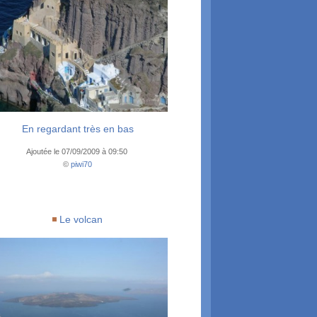
En regardant très en bas
Ajoutée le 07/09/2009 à 09:50
©
piwi70
Le volcan