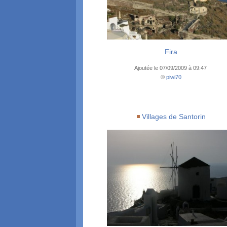
Fira
Ajoutée le 07/09/2009 à 09:47
©
piwi70
Villages de Santorin