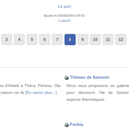
Le port
Ajoutée le 06/09/2009 à 09:42
©
piwi70
3
4
5
6
7
8
9
10
11
12
Thèmes de Santorin
nes d'hôtels à Théra, Périssa, Oia
Nous vous proposons six galerie
e saison car ils
[En savoir plus...]
pour découvrir l'île de Santor
aspects thématiques.
Finikia