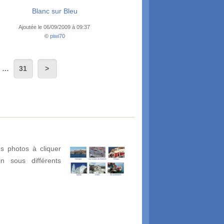
Blanc sur Bleu
Ajoutée le 06/09/2009 à 09:37
©
piwi70
…
31
s photos à cliquer
in sous différents