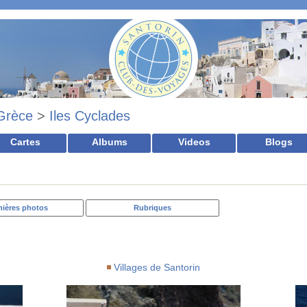
Grèce
>
Iles Cyclades
Cartes
Albums
Videos
Blogs
nières photos
Rubriques
Villages de Santorin