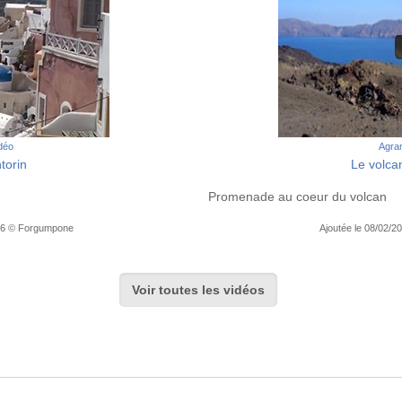
idéo
Agran
torin
Le volca
Promenade au coeur du volcan
:56 © Forgumpone
Ajoutée le 08/02/2
Voir toutes les vidéos