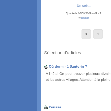
Un soir...
Ajoutée le 06/09/2009 à 09:47
©
piwi70
1
…
Sélection d'articles
Où dormir à Santorin ?
A l'hôtel On peut trouver plusieurs dizai
et les autres villages. Attention à la plein
Perissa