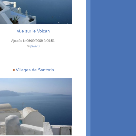
Vue sur le Volcan
Ajoutée le 06/09/2009 à 09:51
©
piwi70
Villages de Santorin