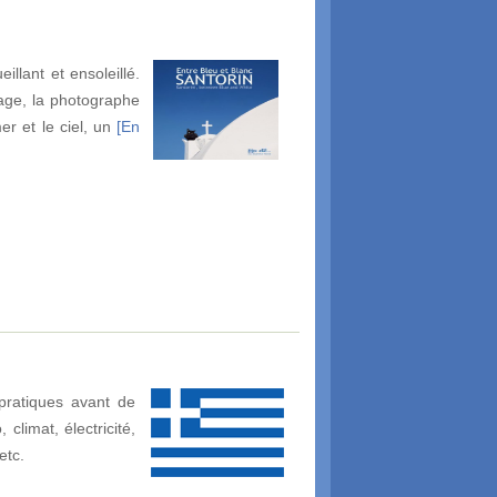
llant et ensoleillé.
rage, la photographe
r et le ciel, un
[En
pratiques avant de
climat, électricité,
etc.