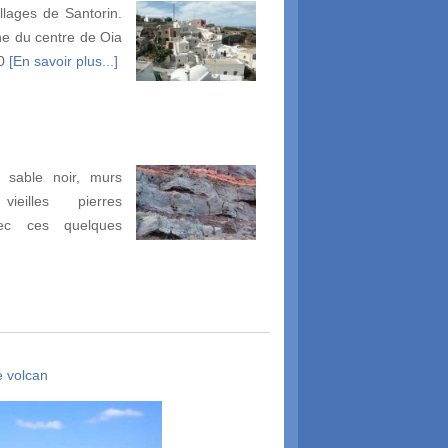
illages de Santorin.
e du centre de Oia
00
[En savoir plus...]
 sable noir, murs
ieilles pierres
vec ces quelques
e volcan