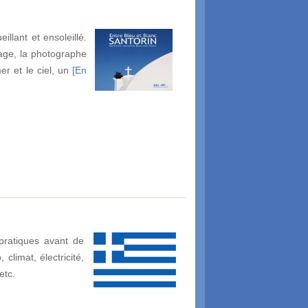
llant et ensoleillé.
rage, la photographe
r et le ciel, un
[En
pratiques avant de
climat, électricité,
etc.