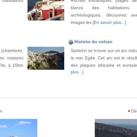
 habitations
Roches volcaniques, plages de
blancs des habitations, v
archéologiques, découvrez a
images les
[En savoir plus...]
Histoire du volcan
(chambres,
Santorin se trouve sur un arc vol
es maisons
la mer Egée. Cet arc est le résul
'île, à 10km
des plaques africaine et eurasi
plus...]
an
Dé