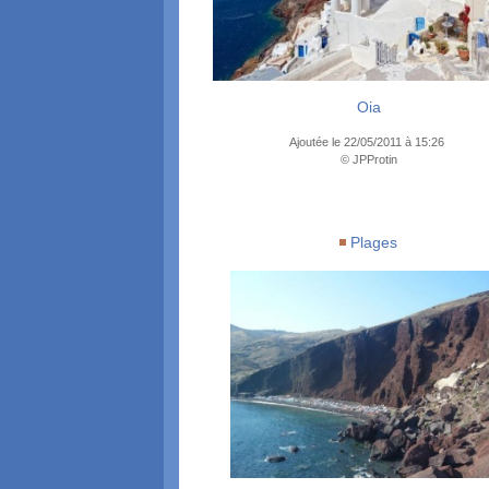
Oia
Ajoutée le 22/05/2011 à 15:26
© JPProtin
Plages