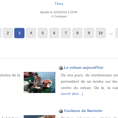
Thira
Ajoutée le 11/03/2011 à 19:58
© Coolraoul
2
3
4
5
6
7
8
9
10
…
Le volcan aujourd'hui
photos de la
De nos jours, de nombreuses ex
permettent de se rendre sur les 
centre du volcan. De là, la vu
savoir plus...]
Couleurs de Santorin