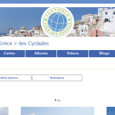
Grèce
>
Iles Cyclades
Cartes
Albums
Videos
Blogs
nières photos
Rubriques
Ia