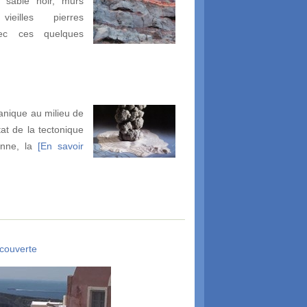
 sable noir, murs
ieilles pierres
vec ces quelques
canique au milieu de
tat de la tectonique
enne, la
[En savoir
couverte