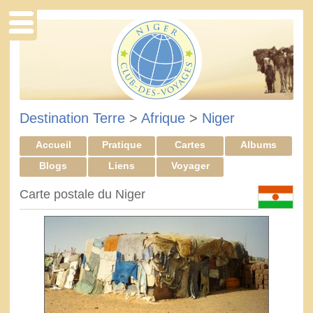
Destination Terre
>
Afrique
>
Niger
Accueil
Pratique
Cartes
Albums
Blogs
Liens
Voyager
Carte postale du Niger