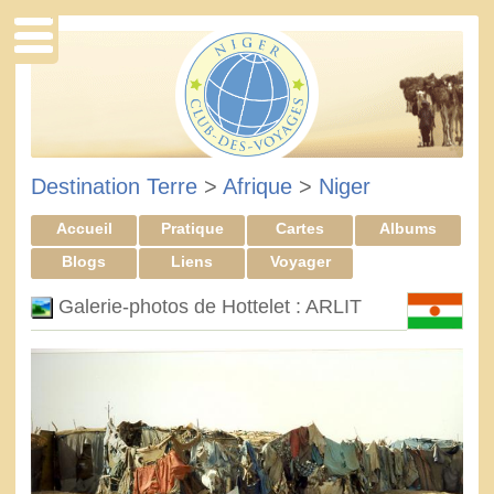
Destination Terre
>
Afrique
>
Niger
Accueil
Pratique
Cartes
Albums
Blogs
Liens
Voyager
Galerie-photos de Hottelet : ARLIT