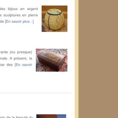
 des bijoux en argent
s sculptures en pierre
nde
[En savoir plus...]
rante (ou presque)
nale. A présent, la
 par des
[En savoir
enir de la beauté du