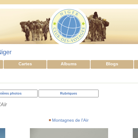
Niger
Cartes
Albums
Blogs
nières photos
Rubriques
'Aïr
Montagnes de l'Aïr