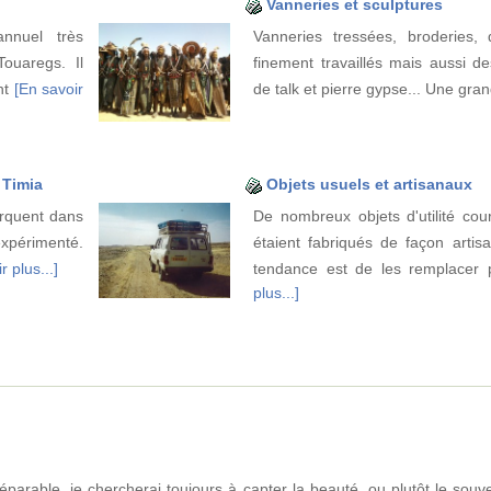
Vanneries et sculptures
nnuel très
Vanneries tressées, broderies,
ouaregs. Il
finement travaillés mais aussi de
ant
[En savoir
de talk et pierre gypse... Une gra
 Timia
Objets usuels et artisanaux
rquent dans
De nombreux objets d'utilité cou
expérimenté.
étaient fabriqués de façon artisa
r plus...]
tendance est de les remplacer
plus...]
éparable, je chercherai toujours à capter la beauté, ou plutôt le souv