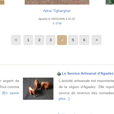
Adrar Tigharghar
Ajoutée le 29/03/2006 à 02:18
©
STM
1
2
3
4
5
6
Le Service Artisanat d'Agadez
en argent de
L'activité artisanale est important
. Tout comme
de la région d'Agadez. Elle repré
de
[En savoir
source de revenus des nomades
plus...]