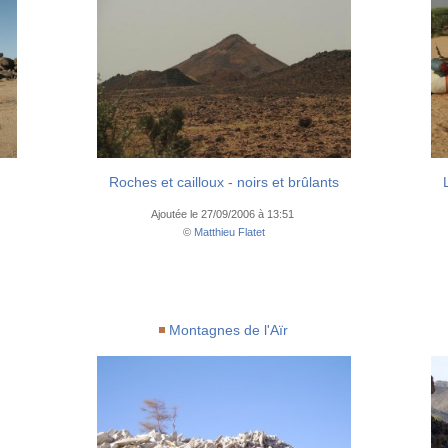
Roches et cailloux - noirs et brûlants
Ajoutée le 27/09/2006 à 13:51
©
Matthieu Flatet
Montagnes de l'Aïr