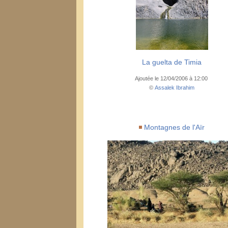
La guelta de Timia
Ajoutée le 12/04/2006 à 12:00
©
Assalek Ibrahim
Montagnes de l'Aïr