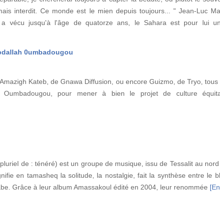
ais interdit. Ce monde est le mien depuis toujours... " Jean-Luc M
 a vécu jusqu'à l'âge de quatorze ans, le Sahara est pour lui u
 Abdallah 0umbadougou
Amazigh Kateb, de Gnawa Diffusion, ou encore Guizmo, de Tryo, tous 
h Oumbadougou, pour mener à bien le projet de culture équita
pluriel de : ténéré) est un groupe de musique, issu de Tessalit au nord 
nifie en tamasheq la solitude, la nostalgie, fait la synthèse entre le b
arabe. Grâce à leur album Amassakoul édité en 2004, leur renommée
[En