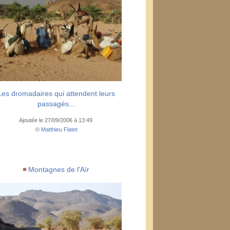
Les dromadaires qui attendent leurs
passagés...
Ajoutée le 27/09/2006 à 13:49
©
Matthieu Flatet
Montagnes de l'Aïr