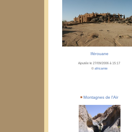
Iférouane
Ajoutée le 27/09/2006 à 15:17
©
africamie
Montagnes de l'Aïr