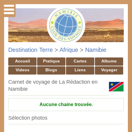
Destination Terre
>
Afrique
>
Namibie
Accueil
Pratique
Cartes
Albums
Videos
Blogs
Liens
Voyager
Carnet de voyage de La Rédaction en
Namibie
Aucune chaine trouvée.
Sélection photos