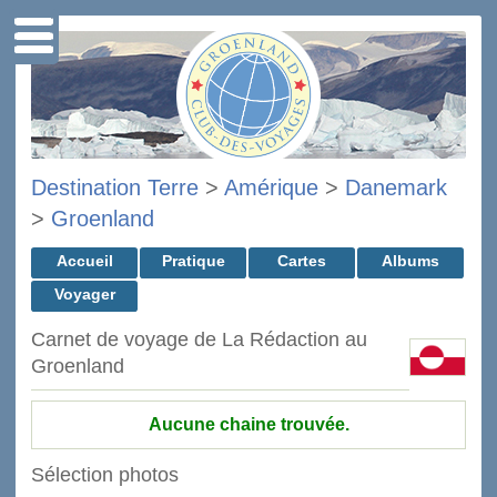
Destination Terre
>
Amérique
>
Danemark
>
Groenland
Accueil
Pratique
Cartes
Albums
Voyager
Carnet de voyage de La Rédaction au
Groenland
Aucune chaine trouvée.
Sélection photos