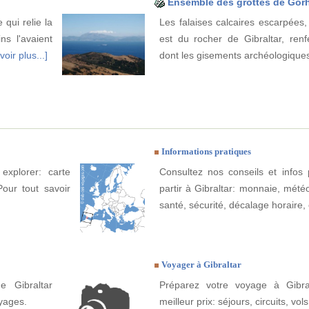
Ensemble des grottes de Go
 qui relie la
Les falaises calcaires escarpées,
ns l'avaient
est du rocher de Gibraltar, renf
voir plus...]
dont les gisements archéologique
Informations pratiques
explorer: carte
Consultez nos conseils et infos 
Pour tout savoir
partir à Gibraltar: monnaie, météo,
santé, sécurité, décalage horaire, 
Voyager à Gibraltar
e Gibraltar
Préparez votre voyage à Gibral
yages.
meilleur prix: séjours, circuits, vols