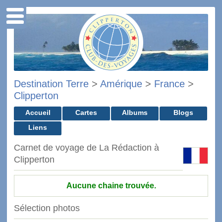
Destination Terre
>
Amérique
>
France
>
Clipperton
Accueil
Cartes
Albums
Blogs
Liens
Carnet de voyage de La Rédaction à
Clipperton
Aucune chaine trouvée.
Sélection photos