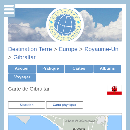
Destination Terre
>
Europe
>
Royaume-Uni
>
Gibraltar
Accueil
Pratique
Cartes
Albums
Voyager
Carte de Gibraltar
Situation
Carte physique