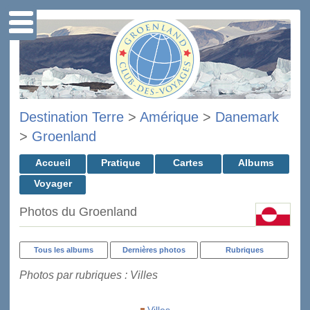
Destination Terre
>
Amérique
>
Danemark
>
Groenland
Accueil
Pratique
Cartes
Albums
Voyager
Photos du Groenland
Tous les albums
Dernières photos
Rubriques
Photos par rubriques : Villes