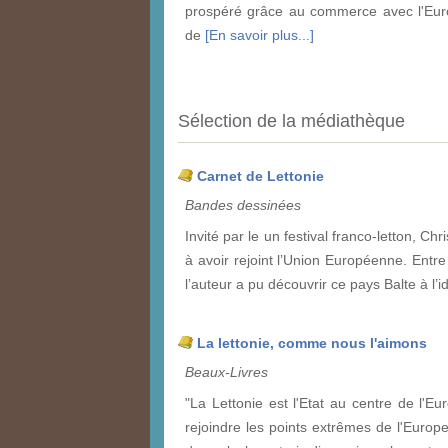
prospéré grâce au commerce avec l'Euro
de
[En savoir plus...]
Sélection de la médiathèque
Carnet de Lettonie
Bandes dessinées
Invité par le un festival franco-letton, Ch
à avoir rejoint l’Union Européenne. Entre l
l’auteur a pu découvrir ce pays Balte à l’i
La lettonie, comme nous l'aimons
Beaux-Livres
"La Lettonie est l'Etat au centre de l'Eu
rejoindre les points extrêmes de l'Europ