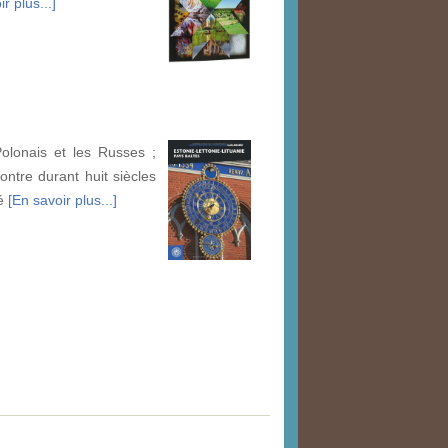
r plus...]
Polonais et les Russes ;
ontre durant huit siècles
té
[En savoir plus...]