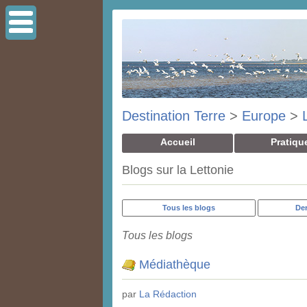
Destination Terre
>
Europe
>
Accueil
Pratiqu
Blogs sur la Lettonie
Tous les blogs
Der
Tous les blogs
Médiathèque
par
La Rédaction