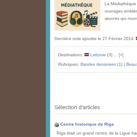
La Médiathèque d
ouvrages emblém
œuvres qui nourri
Dernière note ajoutée le 27 Février 2014:
Destinations
:
Lettonie
(3) ...
[+]
Rubriques
:
Bandes dessinées
(1) |
Beaux
Sélection d'articles
Centre historique de Riga
Riga était un grand centre de la Ligue ha