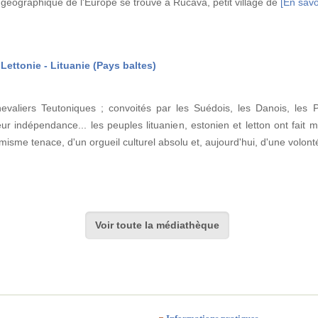
e géographique de l'Europe se trouve à Rucava, petit village de
[En savoi
Lettonie - Lituanie (Pays baltes)
evaliers Teutoniques ; convoités par les Suédois, les Danois, les 
eur indépendance... les peuples lituanien, estonien et letton ont fait m
misme tenace, d'un orgueil culturel absolu et, aujourd'hui, d'une volon
Voir toute la médiathèque