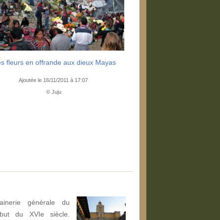
s fleurs en offrande aux dieux Mayas
Ajoutée le 16/11/2011 à 17:07
© Juju
ainerie générale du
but du XVIe siècle.