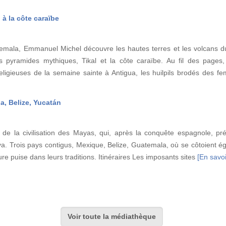
 à la côte caraïbe
emala, Emmanuel Michel découvre les hautes terres et les volcans du l
 pyramides mythiques, Tikal et la côte caraïbe. Au fil des pages, 
eligieuses de la semaine sainte à Antigua, les huilpils brodés des 
, Belize, Yucatán
u de la civilisation des Mayas, qui, après la conquête espagnole, pré
. Trois pays contigus, Mexique, Belize, Guatemala, où se côtoient ég
ure puise dans leurs traditions. Itinéraires Les imposants sites
[En savoi
Voir toute la médiathèque