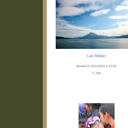
Lac Atitlàn
Ajoutée le 15/11/2011 à 13:06
© Juju