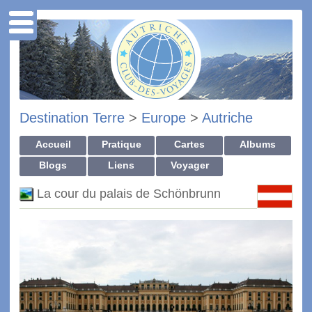
Destination Terre
>
Europe
>
Autriche
Accueil
Pratique
Cartes
Albums
Blogs
Liens
Voyager
La cour du palais de Schönbrunn