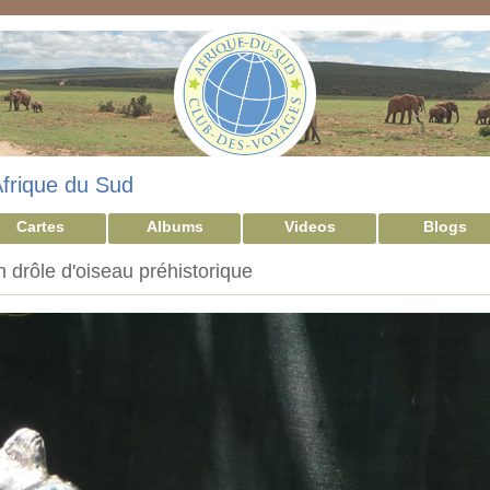
frique du Sud
Cartes
Albums
Videos
Blogs
 drôle d'oiseau préhistorique