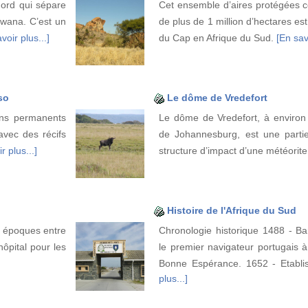
ord qui sépare
Cet ensemble d’aires protégées c
swana. C’est un
de plus de 1 million d’hectares est
voir plus...]
du Cap en Afrique du Sud.
[En savo
so
Le dôme de Vredefort
ens permanents
Le dôme de Vredefort, à enviro
 avec des récifs
de Johannesburg, est une partie
r plus...]
structure d’impact d’une météorit
Histoire de l'Afrique du Sud
s époques entre
Chronologie historique 1488 - Ba
ôpital pour les
le premier navigateur portugais 
Bonne Espérance. 1652 - Etabl
plus...]