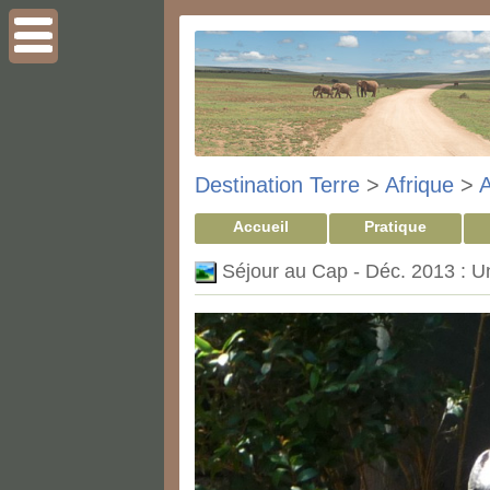
Destination Terre
>
Afrique
>
A
Accueil
Pratique
Séjour au Cap - Déc. 2013 : Un