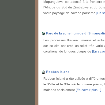
Mapungubwe est adossé à la frontière n
l’Afrique du Sud du Zimbabwe et du Bot
vaste paysage de savane parsemé
[En sa
Parc de la zone humide d’iSimangali
Les processus fluviaux, marins et éoli
sur ce site ont créé un relief très varié
coralliens, de longues plages de
[En savoi
Robben Island
Robben Island a été utilisée à différente
le XVIIe et le XXe siècle comme prison, h
malades socialement
[En savoir plus...]