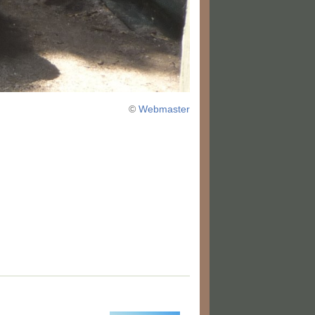
©
Webmaster