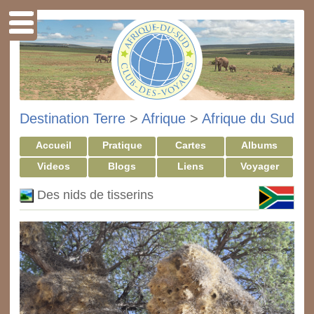
Destination Terre
>
Afrique
>
Afrique du Sud
Accueil
Pratique
Cartes
Albums
Videos
Blogs
Liens
Voyager
Des nids de tisserins