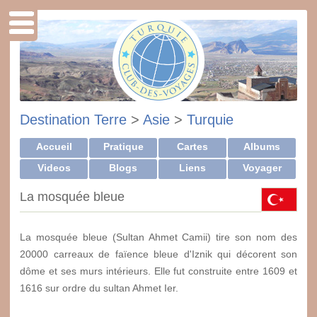
Destination Terre
>
Asie
>
Turquie
Accueil
Pratique
Cartes
Albums
Videos
Blogs
Liens
Voyager
La mosquée bleue
La mosquée bleue (Sultan Ahmet Camii) tire son nom des
20000 carreaux de faïence bleue d'Iznik qui décorent son
dôme et ses murs intérieurs. Elle fut construite entre 1609 et
1616 sur ordre du sultan Ahmet Ier.