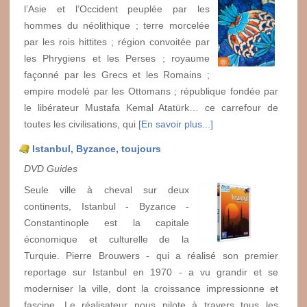
l’Asie et l’Occident peuplée par les
hommes du néolithique ; terre morcelée
par les rois hittites ; région convoitée par
les Phrygiens et les Perses ; royaume
façonné par les Grecs et les Romains ;
empire modelé par les Ottomans ; république fondée par
le libérateur Mustafa Kemal Atatürk… ce carrefour de
toutes les civilisations, qui
[En savoir plus...]
Istanbul, Byzance, toujours
DVD Guides
Seule ville à cheval sur deux
continents, Istanbul - Byzance -
Constantinople est la capitale
économique et culturelle de la
Turquie. Pierre Brouwers - qui a réalisé son premier
reportage sur Istanbul en 1970 - a vu grandir et se
moderniser la ville, dont la croissance impressionne et
fascine. Le réalisateur nous pilote à travers tous les