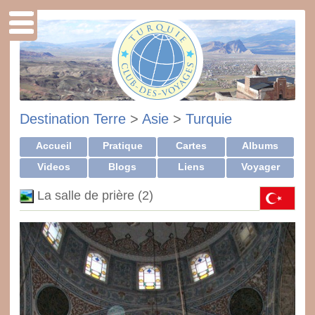
Destination Terre
>
Asie
>
Turquie
Accueil
Pratique
Cartes
Albums
Videos
Blogs
Liens
Voyager
La salle de prière (2)