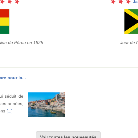
Ja
ssion du Pérou en 1825.
Jour de 
re pour la...
ui séduit de
ues années,
ions
[...]
Voir toutes les nouveautés