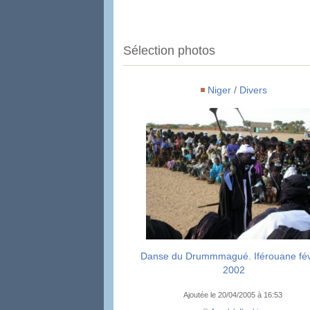
Sélection photos
Niger
/
Divers
Danse du Drummmagué. Iférouane fév
2002
Ajoutée le 20/04/2005 à 16:53