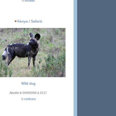
©
euratlas
Kenya
/
Safaris
Wild dog
Ajoutée le 04/09/2006 à 13:17
©
cooltrane