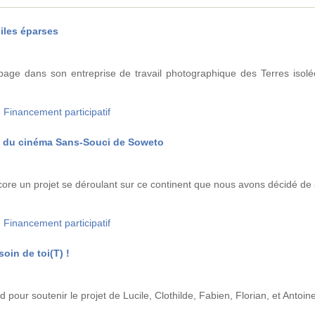
 iles éparses
age dans son entreprise de travail photographique des Terres isolé
g
Financement participatif
on du cinéma Sans-Souci de Soweto
core un projet se déroulant sur ce continent que nous avons décidé de 
g
Financement participatif
soin de toi(T) !
 pour soutenir le projet de Lucile, Clothilde, Fabien, Florian, et Antoin