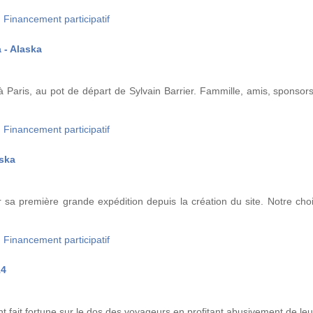
g
Financement participatif
 - Alaska
 Paris, au pot de départ de Sylvain Barrier. Fammille, amis, sponsors
g
Financement participatif
aska
 sa première grande expédition depuis la création du site. Notre choix
g
Financement participatif
14
t fait fortune sur le dos des voyageurs en profitant abusivement de le