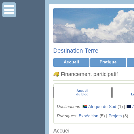
Destination Terre
Accueil
Pratique
Financement participatif
Accueil
du blog
L
Destinations
:
Afrique du Sud
(1) |
Rubriques
:
Expédition
(5) |
Projets
(3)
Accueil