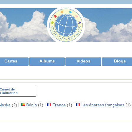
Cartes
Albums
Videos
Blogs
Carnet de
a Rédaction
Alaska
(2) |
Bénin
(1) |
France
(1) |
Îles éparses françaises
(1)