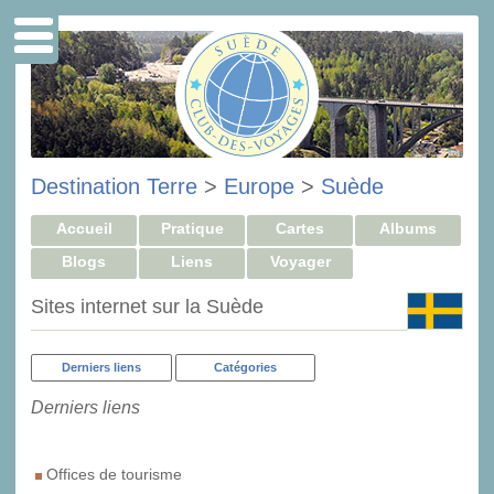
Destination Terre
>
Europe
>
Suède
Accueil
Pratique
Cartes
Albums
Blogs
Liens
Voyager
Sites internet sur la Suède
Derniers liens
Catégories
Derniers liens
Offices de tourisme