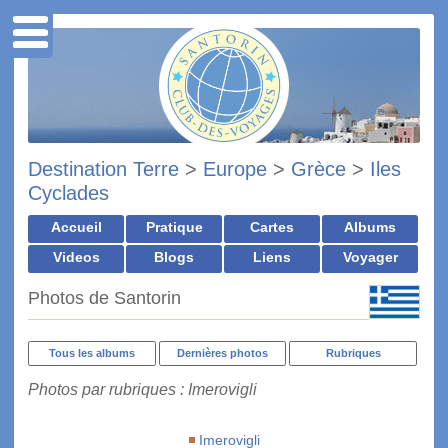
Destination Terre
>
Europe
>
Grèce
>
Iles
Cyclades
Accueil
Pratique
Cartes
Albums
Videos
Blogs
Liens
Voyager
Photos de Santorin
Tous les albums
Dernières photos
Rubriques
Photos par rubriques : Imerovigli
Imerovigli