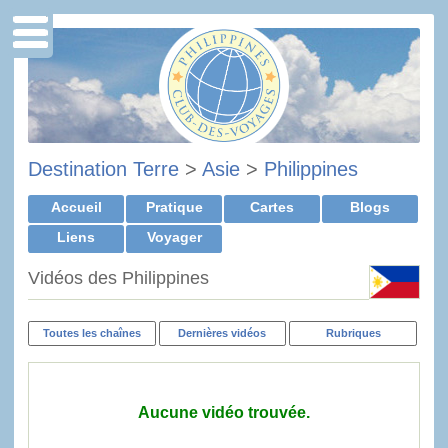
Destination Terre
>
Asie
>
Philippines
Accueil
Pratique
Cartes
Blogs
Liens
Voyager
Vidéos des Philippines
Toutes les chaînes
Dernières vidéos
Rubriques
Aucune vidéo trouvée.