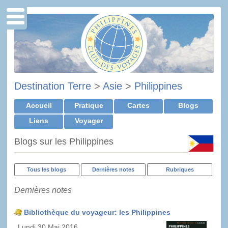
Destination Terre
>
Asie
>
Philippines
Accueil
Pratique
Cartes
Blogs
Liens
Voyager
Blogs sur les Philippines
Tous les blogs
Dernières notes
Rubriques
Dernières notes
Bibliothèque du voyageur: les Philippines
Lundi 30 Mai 2016