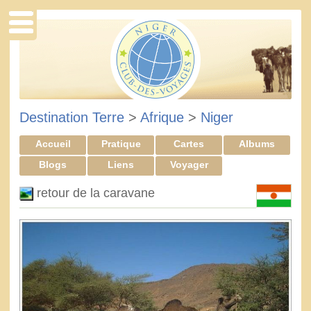
Destination Terre
>
Afrique
>
Niger
Accueil
Pratique
Cartes
Albums
Blogs
Liens
Voyager
retour de la caravane