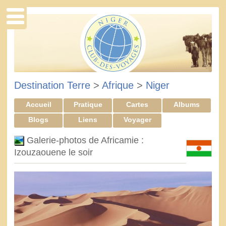
Destination Terre
>
Afrique
>
Niger
Accueil
Pratique
Cartes
Albums
Blogs
Liens
Voyager
Galerie-photos de Africamie :
Izouzaouene le soir