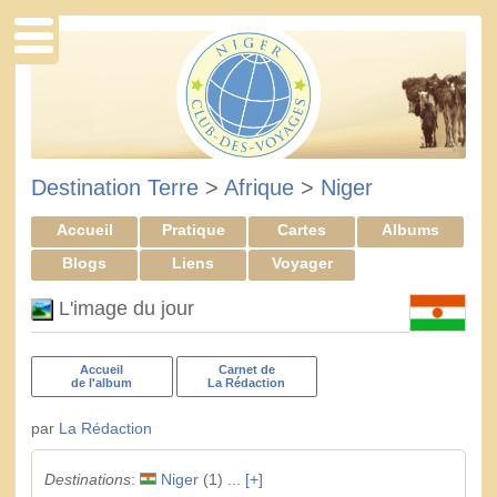
Destination Terre
>
Afrique
>
Niger
Accueil
Pratique
Cartes
Albums
Blogs
Liens
Voyager
L'image du jour
Accueil
Carnet de
de l'album
La Rédaction
par
La Rédaction
Destinations
:
Niger
(1) ...
[+]