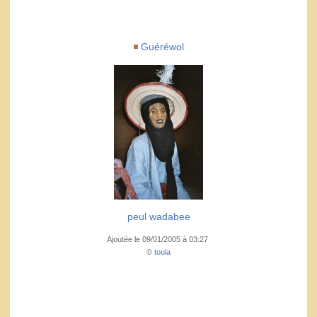
Guéréwol
peul wadabee
Ajoutée le 09/01/2005 à 03:27
©
toula