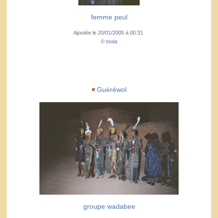
femme peul
Ajoutée le 20/01/2005 à 00:31
©
toula
Guéréwol
groupe wadabee