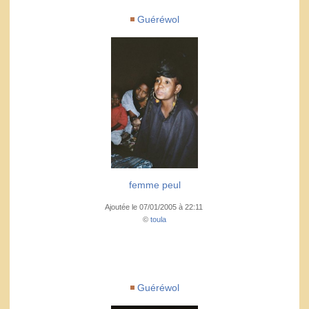
Guéréwol
femme peul
Ajoutée le 07/01/2005 à 22:11
©
toula
Guéréwol