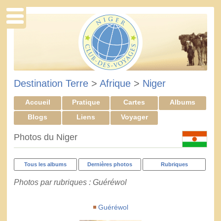
Destination Terre
>
Afrique
>
Niger
Accueil
Pratique
Cartes
Albums
Blogs
Liens
Voyager
Photos du Niger
Tous les albums
Dernières photos
Rubriques
Photos par rubriques : Guéréwol
Guéréwol