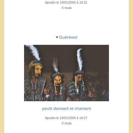
Ajoutée le 19/01/2005 à 16:31
©
toula
Guéréwol
peuls dansant et chantant
Ajoutée le 19/01/2005 à 16:27
©
toula