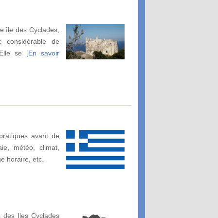
de île des Cyclades,
x considérable de
 Elle se
[En savoir
pratiques avant de
ie, météo, climat,
ge horaire, etc.
 des Iles Cyclades