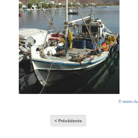
©
www.cl
< Précédente