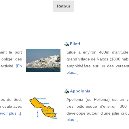
Retour
Filoti
ent le port
Situé à environ 400m d'altitude,
 obligé des
grand village de Naxos (1800 habi
'activité
[En
amphithéâtre sur un des versan
plus...]
Appolonia
des du Sud,
Apollonia (ou Pollonia) est un v
e ovale avec
très pittoresque d'environ 300 h
voir plus...]
développé autour d'une jolie criq
plus...]