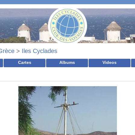
Grèce
>
Iles Cyclades
Cartes
Albums
Videos