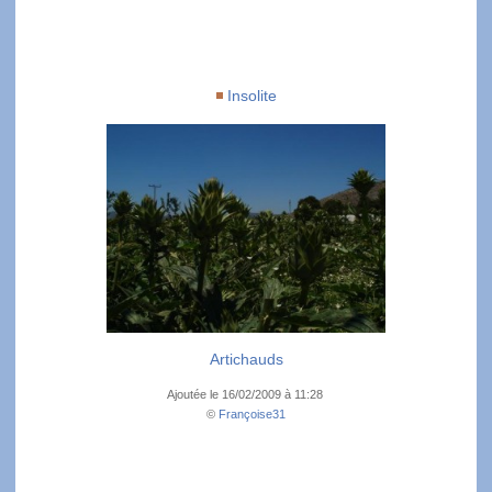
Insolite
Artichauds
Ajoutée le 16/02/2009 à 11:28
©
Françoise31