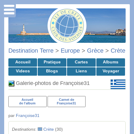
Destination Terre
>
Europe
>
Grèce
>
Crète
Accueil
Pratique
Cartes
Albums
Videos
Blogs
Liens
Voyager
Galerie-photos de Françoise31
Accueil
Carnet de
de l'album
Françoise31
par
Françoise31
Destinations
:
Crète
(30)