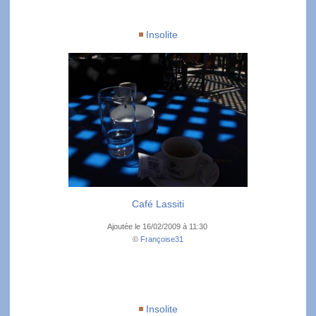
Insolite
Café Lassiti
Ajoutée le 16/02/2009 à 11:30
©
Françoise31
Insolite