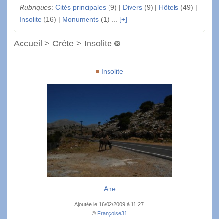
Rubriques
:
Cités principales
(9) |
Divers
(9) |
Hôtels
(49) |
Insolite
(16) |
Monuments
(1) ...
[+]
Accueil > Crète > Insolite
Insolite
Ane
Ajoutée le 16/02/2009 à 11:27
©
Françoise31