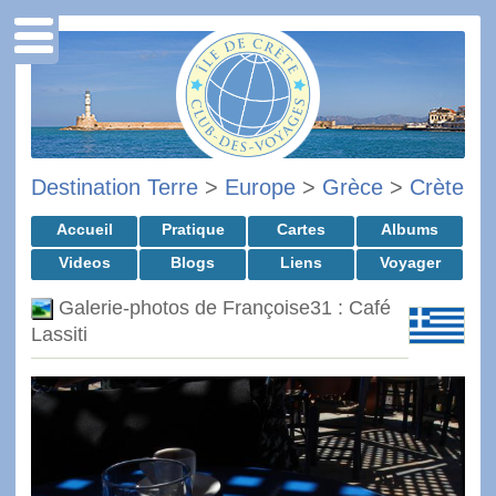
Destination Terre
>
Europe
>
Grèce
>
Crète
Accueil
Pratique
Cartes
Albums
Videos
Blogs
Liens
Voyager
Galerie-photos de Françoise31 : Café
Lassiti