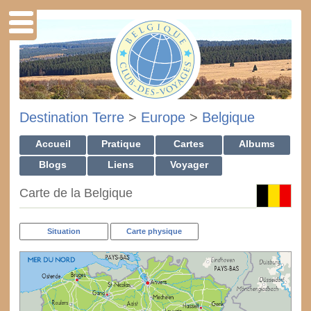
Destination Terre
>
Europe
>
Belgique
Accueil
Pratique
Cartes
Albums
Blogs
Liens
Voyager
Carte de la Belgique
Situation
Carte physique