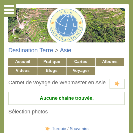
Destination Terre
>
Asie
Accueil
Pratique
Cartes
Albums
Videos
Blogs
Voyager
Carnet de voyage de Webmaster en Asie
Aucune chaine trouvée.
Sélection photos
Turquie
/
Souvenirs