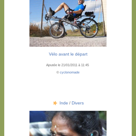
Vélo avant le départ
Ajoutée le 21/01/2011 à 11:45
©
cyclonomade
Inde
/
Divers