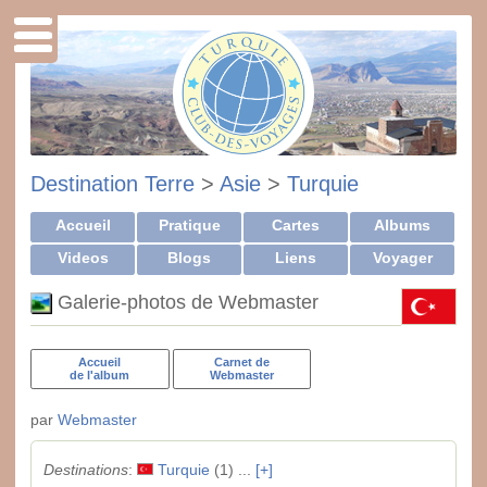
Destination Terre
>
Asie
>
Turquie
Accueil
Pratique
Cartes
Albums
Videos
Blogs
Liens
Voyager
Galerie-photos de Webmaster
Accueil
Carnet de
de l'album
Webmaster
par
Webmaster
Destinations
:
Turquie
(1) ...
[+]