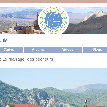
quie
Cartes
Albums
Videos
Blogs
 Le "barrage" des pêcheurs