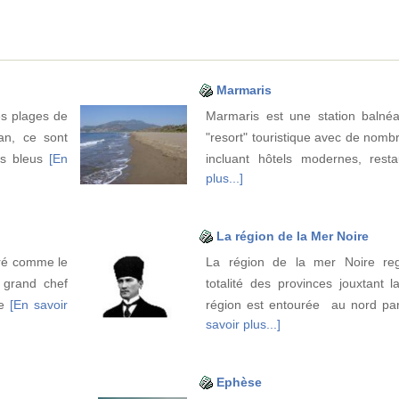
Marmaris
es plages de
Marmaris est une station balné
an, ce sont
"resort" touristique avec de nombr
es bleus
[En
incluant hôtels modernes, rest
plus...]
La région de la Mer Noire
éré comme le
La région de la mer Noire re
 grand chef
totalité des provinces jouxtant 
ge
[En savoir
région est entourée au nord pa
savoir plus...]
Ephèse