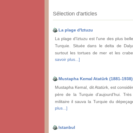
Sélection d'articles
La plage d'Iztuzu
La plage d'Iztuzu est l'une des plus bell
Turquie. Située dans le delta de Daly
surtout les tortues de mer et les crab
savoir plus...]
Mustapha Kemal Atatürk (1881-1938)
Mustapha Kemal, dit Atatürk, est consid
père de la Turquie d'aujourd'hui. Très
militaire il sauva la Turquie du dépeça
plus...]
Istanbul