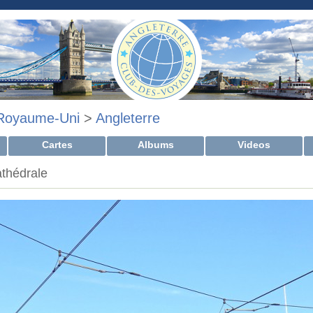
Royaume-Uni
>
Angleterre
Cartes
Albums
Videos
athédrale