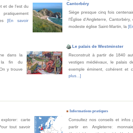
Cantorbéry
t et de l'est du
Siège presque cinq fois centenair
pratiquement
l'Église d'Angleterre, Cantorbéry, 
uses
[En savoir
modeste église Saint-Martin, la
[E
Le palais de Westminster
ine dans la
Reconstruit à partir de 1840 a
 la fin du
vestiges médiévaux, le palais 
 On y trouve
exemple éminent, cohérent et
plus...]
Informations pratiques
explorer: carte
Consultez nos conseils et infos 
Pour tout savoir
partir en Angleterre: monnai