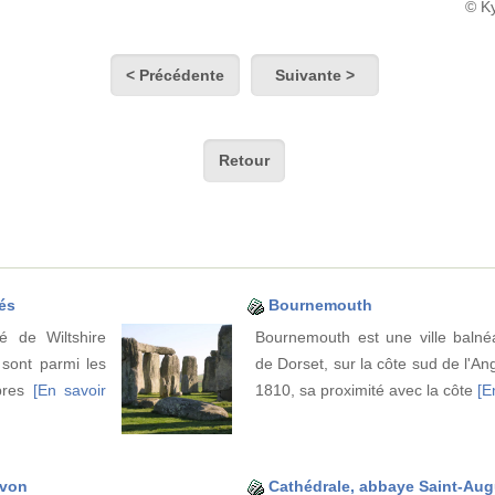
© K
< Précédente
Suivante >
Retour
és
Bournemouth
é de Wiltshire
Bournemouth est une ville balné
 sont parmi les
de Dorset, sur la côte sud de l'A
èbres
[En savoir
1810, sa proximité avec la côte
[E
evon
Cathédrale, abbaye Saint-Augu