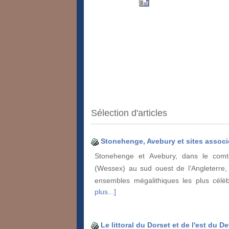
Sélection d'articles
Stonehenge, Avebury et sites associ
Stonehenge et Avebury, dans le comt
(Wessex) au sud ouest de l'Angleterre,
ensembles mégalithiques les plus cél
plus...]
Le littoral du Dorset et de l'est du D