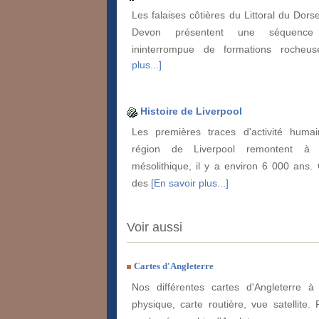
Les falaises côtières du Littoral du Dorse
Devon présentent une séquence 
ininterrompue de formations roche
plus...]
Histoire de Liverpool
Les premières traces d'activité huma
région de Liverpool remontent à
mésolithique, il y a environ 6 000 ans.
des
[En savoir plus...]
Voir aussi
Cartes d'Angleterre
Nos différentes cartes d'Angleterre à 
physique, carte routière, vue satellite. 