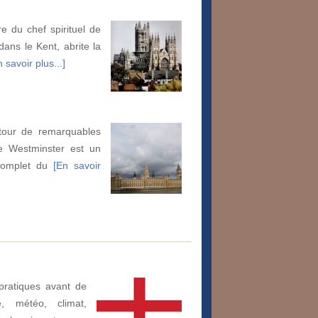
e du chef spirituel de
dans le Kent, abrite la
n savoir plus...]
utour de remarquables
de Westminster est un
 complet du
[En savoir
pratiques avant de
e, météo, climat,