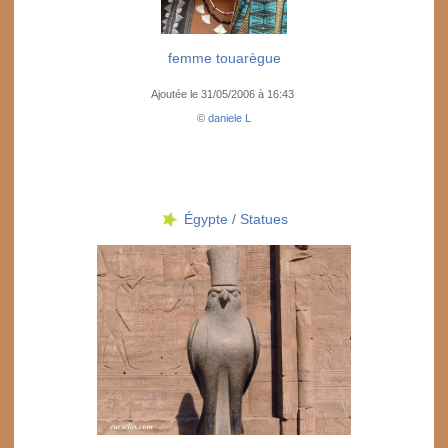
femme touarègue
Ajoutée le 31/05/2006 à 16:43
©
daniele L
Égypte
/
Statues