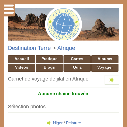
Destination Terre
>
Afrique
Accueil
Pratique
Cartes
Albums
Videos
Blogs
Quiz
Voyager
Carnet de voyage de jilal en Afrique
Aucune chaine trouvée.
Sélection photos
Niger
/
Peinture