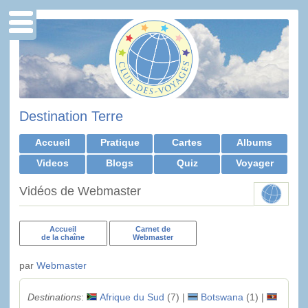
Destination Terre
Accueil
Pratique
Cartes
Albums
Videos
Blogs
Quiz
Voyager
Vidéos de Webmaster
Accueil
Carnet de
de la chaîne
Webmaster
par
Webmaster
Destinations
:
Afrique du Sud
(7) |
Botswana
(1) |