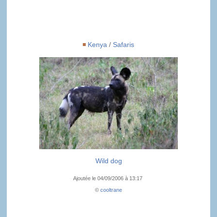
Kenya
/
Safaris
Wild dog
Ajoutée le 04/09/2006 à 13:17
©
cooltrane