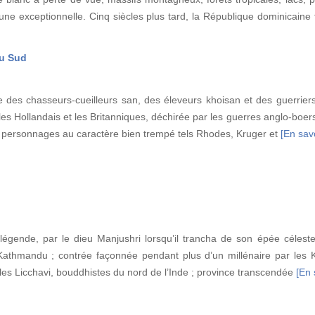
aune exceptionnelle. Cinq siècles plus tard, la République dominicaine
du Sud
ée des chasseurs-cueilleurs san, des éleveurs khoisan et des guerrier
es Hollandais et les Britanniques, déchirée par les guerres anglo-boers e
de personnages au caractère bien trempé tels Rhodes, Kruger et
[En savo
 légende, par le dieu Manjushri lorsqu’il trancha de son épée céleste
Kathmandu ; contrée façonnée pendant plus d’un millénaire par les Ki
les Licchavi, bouddhistes du nord de l’Inde ; province transcendée
[En 