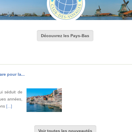
Découvrez les Pays-Bas
re pour la...
ui séduit de
ues années,
ions
[...]
Voir toutes les nouveautés