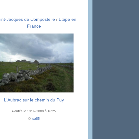
int-Jacques de Compostelle
/
Etape en
France
L'Aubrac sur le chemin du Puy
Ajoutée le 19/02/2008 à 16:25
©
isa85