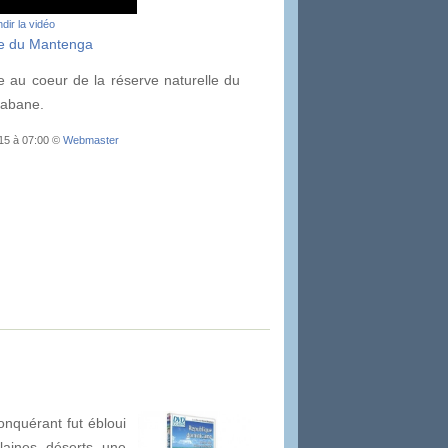
dir la vidéo
e du Mantenga
 au coeur de la réserve naturelle du
babane.
015 à 07:00 ©
Webmaster
nquérant fut ébloui
laines, déserts, une