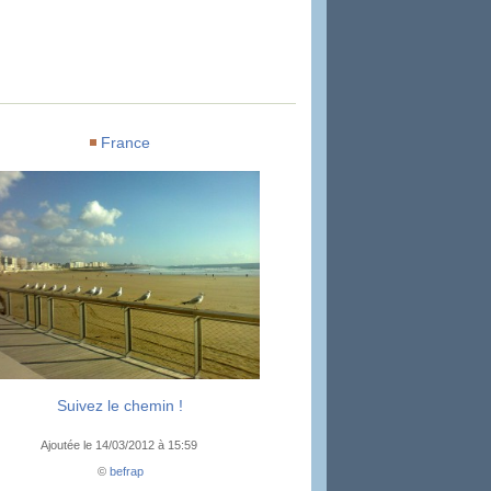
France
Suivez le chemin !
Ajoutée le 14/03/2012 à 15:59
©
befrap