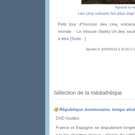
Agrandir la v
Les cinq volcans les plus im
Petit tour d"horizon des cinq volcan
monde: - Le Vésuve (Italie) Un des seul
à être
[Suite...]
Ajoutée le 20/04/2019 à 15:50 © 
Sélection de la médiathèque
République dominicaine, tempo aliz
DVD Guides
France et Espagne se disputèrent longte
par les charmes locaux : plages de sable