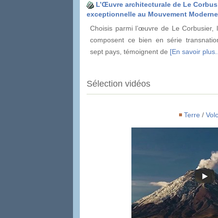
L’Œuvre architecturale de Le Corbusi
exceptionnelle au Mouvement Moderne
Choisis parmi l’œuvre de Le Corbusier, l
composent ce bien en série transnation
sept pays, témoignent de
[En savoir plus..
Sélection vidéos
Terre
/
Vol