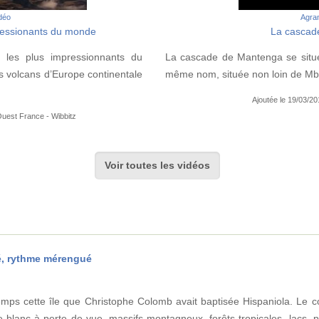
idéo
Agran
pressionants du monde
La cascad
s les plus impressionnants du
La cascade de Mantenga se situe
s volcans d’Europe continentale
même nom, située non loin de M
Ajoutée le 19/03/2
Ouest France - Wibbitz
Voir toutes les vidéos
é, rythme mérengué
mps cette île que Christophe Colomb avait baptisée Hispaniola. Le co
 blanc à perte de vue, massifs montagneux, forêts tropicales, lacs, p