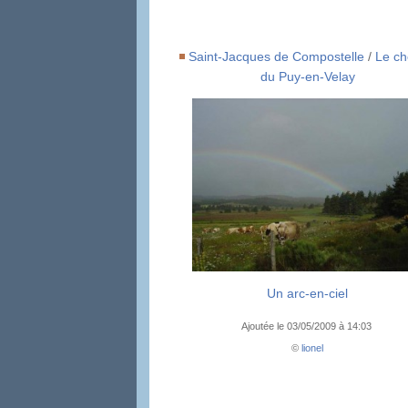
Saint-Jacques de Compostelle
/
Le c
du Puy-en-Velay
Un arc-en-ciel
Ajoutée le 03/05/2009 à 14:03
©
lionel