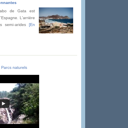
onnantes
 Cabo de Gata est
'Espagne. L'arrière
es semi-arides
[En
/
Parcs naturels