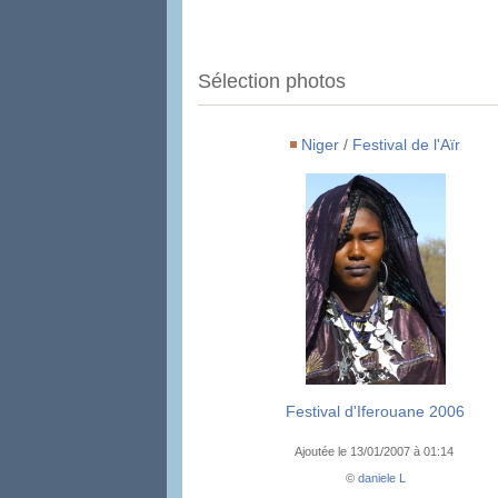
Sélection photos
Niger
/
Festival de l'Aïr
Festival d'Iferouane 2006
Ajoutée le 13/01/2007 à 01:14
©
daniele L