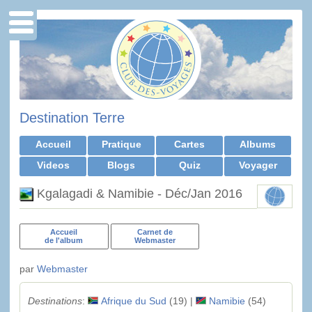
Destination Terre
Accueil
Pratique
Cartes
Albums
Videos
Blogs
Quiz
Voyager
Kgalagadi & Namibie - Déc/Jan 2016
Accueil
Carnet de
de l'album
Webmaster
par
Webmaster
Destinations
:
Afrique du Sud
(19) |
Namibie
(54)