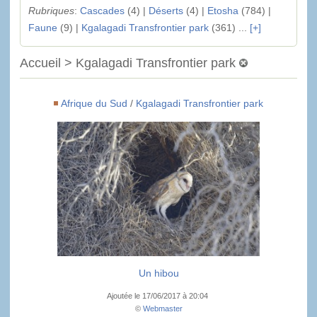
Rubriques
:
Cascades
(4) |
Déserts
(4) |
Etosha
(784) |
Faune
(9) |
Kgalagadi Transfrontier park
(361) ...
[+]
Accueil > Kgalagadi Transfrontier park
Afrique du Sud
/
Kgalagadi Transfrontier park
Un hibou
Ajoutée le 17/06/2017 à 20:04
©
Webmaster