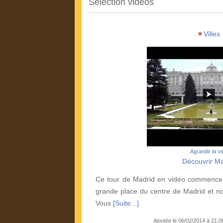
Sélection vidéos
Villes
Agrandir la v
Découvrir Ma
Ce tour de Madrid en vidéo commence à
grande place du centre de Madrid et n
Vous
[Suite...]
Ajoutée le 06/02/2014 à 21: