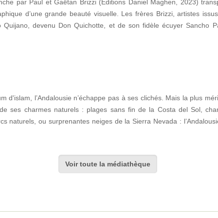
nche par Paul et Gaëtan Brizzi (Éditions Daniel Maghen, 2023) tran
ique d’une grande beauté visuelle. Les frères Brizzi, artistes issu
nso Quijano, devenu Don Quichotte, et de son fidèle écuyer Sancho 
m d'islam, l’Andalousie n’échappe pas à ses clichés. Mais la plus mér
 de ses charmes naturels : plages sans fin de la Costa del Sol, cham
rcs naturels, ou surprenantes neiges de la Sierra Nevada : l’Andalous
Voir toute la médiathèque