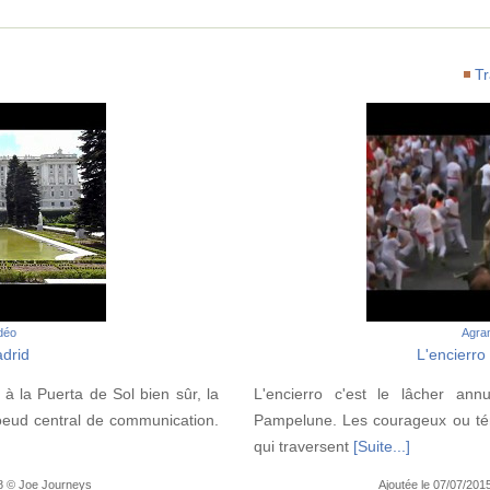
Tr
idéo
Agran
drid
L'encierr
 la Puerta de Sol bien sûr, la
L'encierro c'est le lâcher an
oeud central de communication.
Pampelune. Les courageux ou tém
qui traversent
[Suite...]
08 © Joe Journeys
Ajoutée le 07/07/201