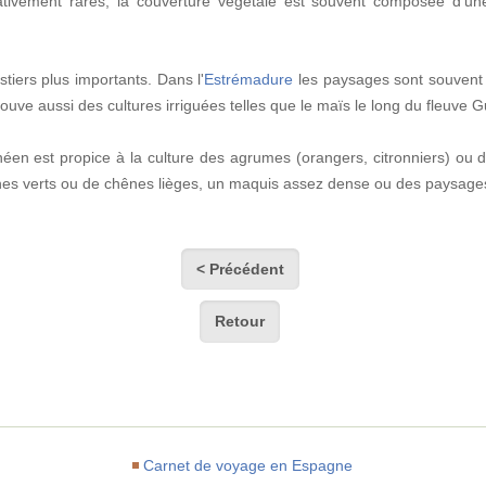
ativement rares; la couverture végétale est souvent composée d'u
estiers plus importants. Dans l'
Estrémadure
les paysages sont souvent 
trouve aussi des cultures irriguées telles que le maïs le long du fleuve G
éen est propice à la culture des agrumes (orangers, citronniers) ou d
es verts ou de chênes lièges, un maquis assez dense ou des paysage
< Précédent
Retour
Carnet de voyage en Espagne