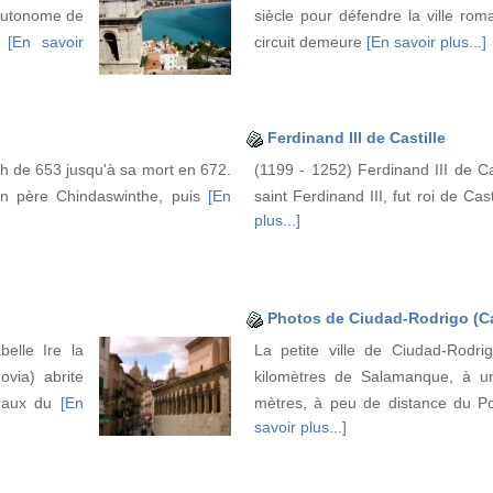
Autonome de
siècle pour défendre la ville rom
ne
[En savoir
circuit demeure
[En savoir plus...]
Ferdinand III de Castille
oth de 653 jusqu'à sa mort en 672.
(1199 - 1252) Ferdinand III de Cas
on père Chindaswinthe, puis
[En
saint Ferdinand III, fut roi de Ca
plus...]
Photos de Ciudad-Rodrigo (Ca
elle Ire la
La petite ville de Ciudad-Rodri
via) abrite
kilomètres de Salamanque, à un
uraux du
[En
mètres, à peu de distance du P
savoir plus...]