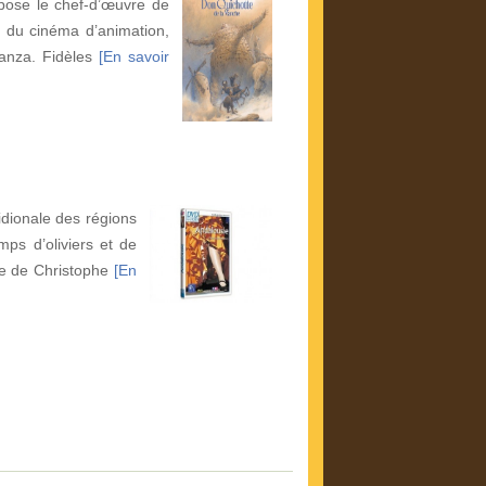
spose le chef-d’œuvre de
s du cinéma d’animation,
Panza. Fidèles
[En savoir
idionale des régions
ps d’oliviers et de
ie de Christophe
[En