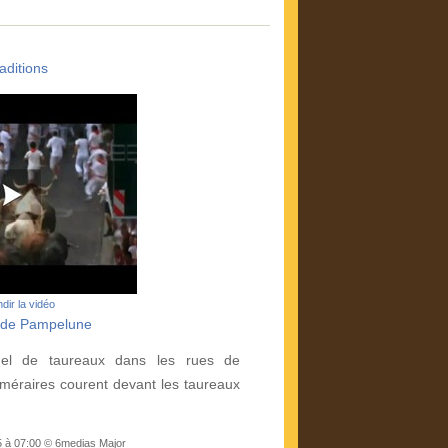
aditions
dir la vidéo
o de Pampelune
nuel de taureaux dans les rues de
éraires courent devant les taureaux
5 à 07:00 © 6medias Major