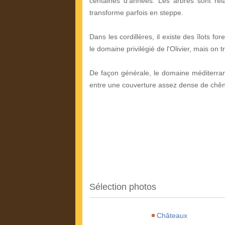
centaines d'années. Les arbres sont rel
transforme parfois en steppe.
Dans les cordillères, il existe des îlots for
le domaine privilégié de l'Olivier, mais on 
De façon générale, le domaine méditerran
entre une couverture assez dense de chên
Sélection photos
Châteaux