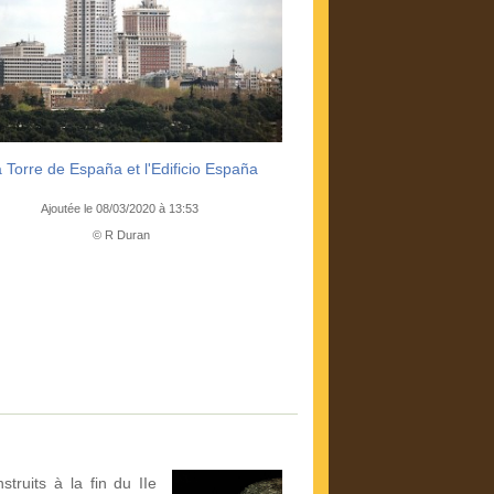
 Torre de España et l'Edificio España
Ajoutée le 08/03/2020 à 13:53
© R Duran
truits à la fin du IIe