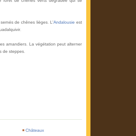
ne forêt de chênes verts dégradée qui se
semés de chênes lièges. L'
Andalousie
est
uadalquivir.
es amandiers. La végétation peut alterner
s de steppes.
Châteaux