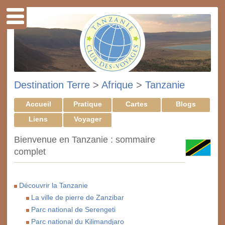
Destination Terre
>
Afrique
>
Tanzanie
Accueil
Pratique
Cartes
Blogs
Liens
Voyager
Bienvenue en Tanzanie : sommaire
complet
Découvrir la Tanzanie
La ville de pierre de Zanzibar
Parc national de Serengeti
Parc national du Kilimandjaro