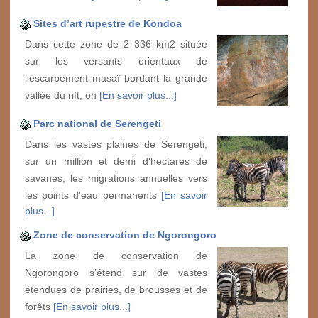
Sites d’art rupestre de Kondoa
Dans cette zone de 2 336 km2 située
sur les versants orientaux de
l’escarpement masaï bordant la grande
vallée du rift, on
[En savoir plus...]
Parc national de Serengeti
Dans les vastes plaines de Serengeti,
sur un million et demi d'hectares de
savanes, les migrations annuelles vers
les points d'eau permanents
[En savoir
plus...]
Zone de conservation de Ngorongoro
La zone de conservation de
Ngorongoro s’étend sur de vastes
étendues de prairies, de brousses et de
forêts
[En savoir plus...]