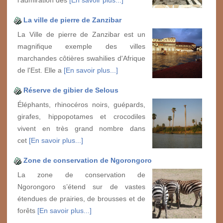
La ville de pierre de Zanzibar
La Ville de pierre de Zanzibar est un
magnifique exemple des villes
marchandes côtières swahilies d'Afrique
de l'Est. Elle a
[En savoir plus...]
Réserve de gibier de Selous
Éléphants, rhinocéros noirs, guépards,
girafes, hippopotames et crocodiles
vivent en très grand nombre dans
cet
[En savoir plus...]
Zone de conservation de Ngorongoro
La zone de conservation de
Ngorongoro s’étend sur de vastes
étendues de prairies, de brousses et de
forêts
[En savoir plus...]