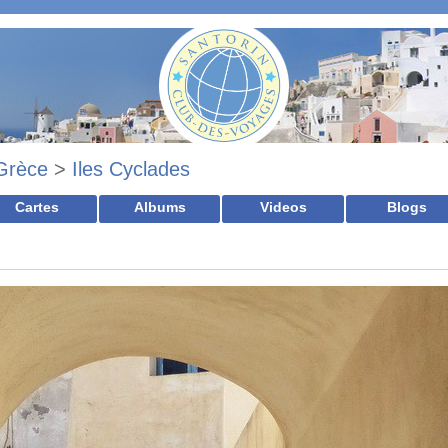
Grèce
>
Iles Cyclades
Cartes
Albums
Videos
Blogs