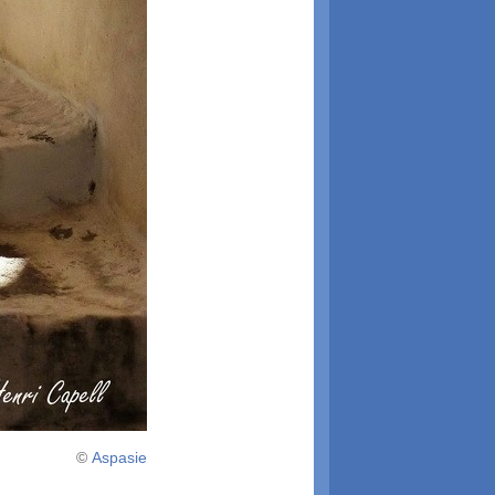
©
Aspasie