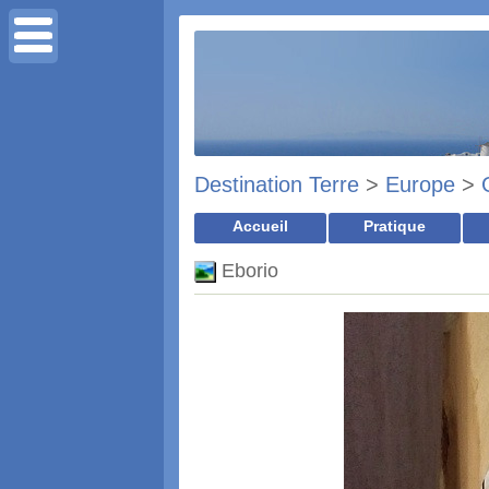
Destination Terre
>
Europe
>
Accueil
Pratique
Eborio