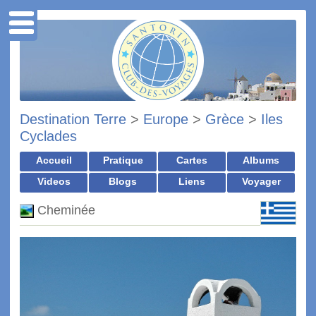
Destination Terre
>
Europe
>
Grèce
>
Iles
Cyclades
Accueil
Pratique
Cartes
Albums
Videos
Blogs
Liens
Voyager
Cheminée