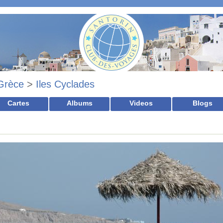
Grèce
>
Iles Cyclades
Cartes
Albums
Videos
Blogs