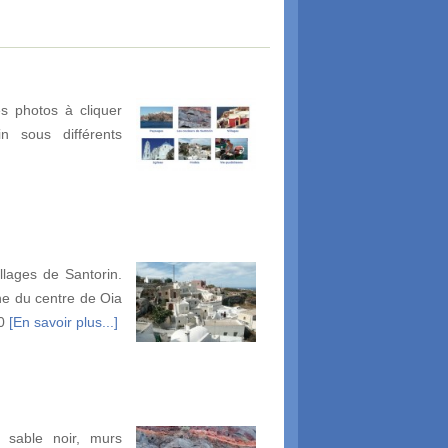
s photos à cliquer
in sous différents
illages de Santorin.
e du centre de Oia
00
[En savoir plus...]
 sable noir, murs