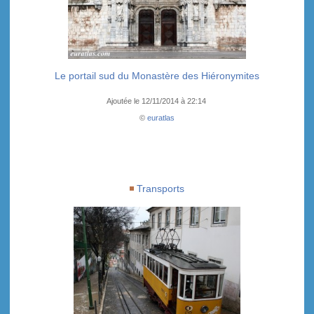
Le portail sud du Monastère des Hiéronymites
Ajoutée le 12/11/2014 à 22:14
©
euratlas
Transports