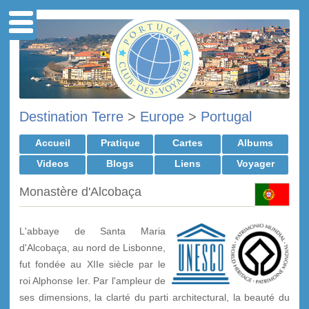
Destination Terre
>
Europe
>
Portugal
Accueil
Pratique
Cartes
Albums
Videos
Blogs
Liens
Voyager
Monastère d'Alcobaça
L'abbaye de Santa Maria
d'Alcobaça, au nord de Lisbonne,
fut fondée au XII
e
siècle par le
roi Alphonse I
e
r
. Par l'ampleur de
ses dimensions, la clarté du parti architectural, la beauté du