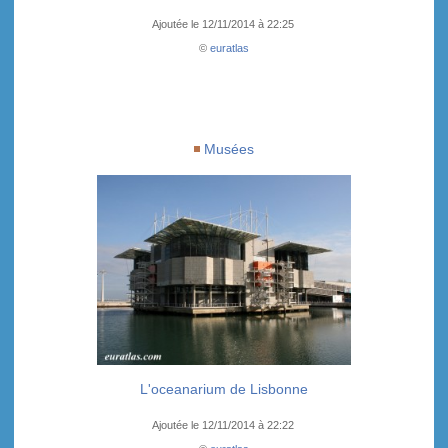
Ajoutée le 12/11/2014 à 22:25
©
euratlas
Musées
L'oceanarium de Lisbonne
Ajoutée le 12/11/2014 à 22:22