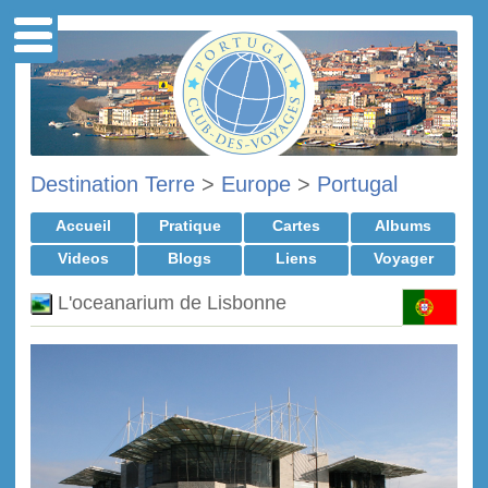
Destination Terre
>
Europe
>
Portugal
Accueil
Pratique
Cartes
Albums
Videos
Blogs
Liens
Voyager
L'oceanarium de Lisbonne