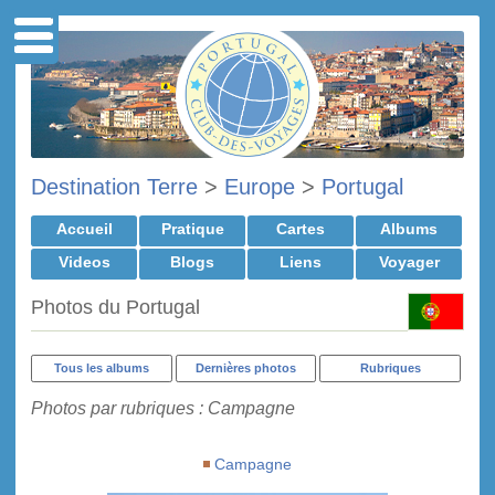
Destination Terre
>
Europe
>
Portugal
Accueil
Pratique
Cartes
Albums
Videos
Blogs
Liens
Voyager
Photos du Portugal
Tous les albums
Dernières photos
Rubriques
Photos par rubriques : Campagne
Campagne