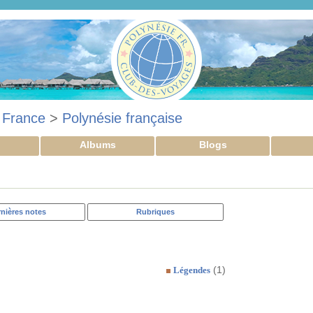
>
France
>
Polynésie française
Albums
Blogs
nières notes
Rubriques
(1)
Légendes