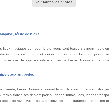
Voir toutes les photos
ançaise, féerie de bleus
es lieux magiques qui, pour le plongeur, sont toujours synonymes d’é
entre images sous-marines et aériennes aussi fortes les unes que les au
ymbiose avec le sujet – confère au film de Pierre Brouwers une ric
chipels aux antipodes
la planète, Pierre Brouwers connaît la signification du terme « îles pa
ux terres françaises des antipodes. Plages immaculées, lagons transpar
n décor de rêve. Puis c'est la découverte des coutumes, des modes d